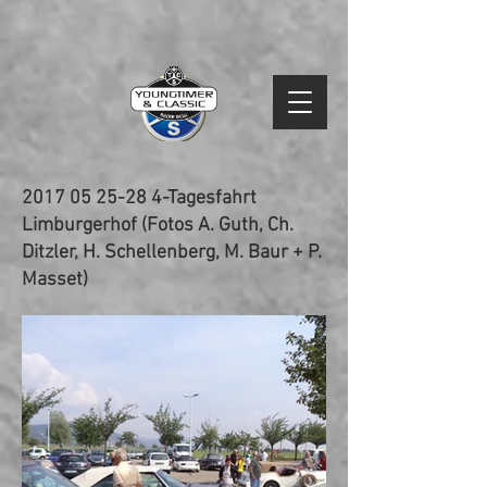
2017 05 25-28 4
-Tagesfahrt
Limburgerhof (Fotos A. Guth, Ch.
Ditzler, H. Schellenberg, M. Baur + P.
Masset)