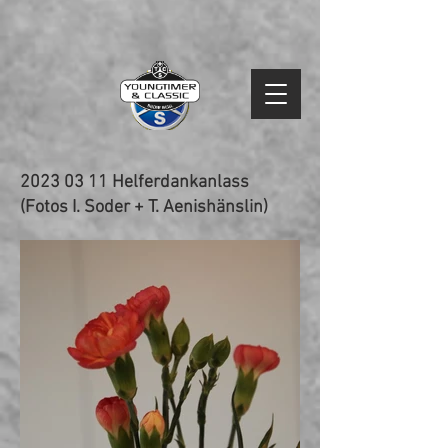
2023 03 11
Helferdankanlass
(Fotos I. Soder + T. Aenishänslin)