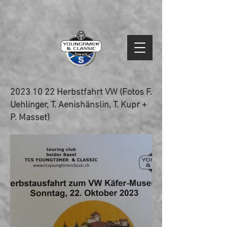
2023 10 22
Herbstfahrt VW (Fotos F.
Uehlinger, T. Aenishänslin, T. Kupr +
P. Masset)