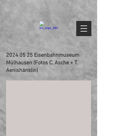
2024 05 25
Eisenbahnmuseum
Mülhausen (Fotos C. Asche + T.
Aenishänslin)