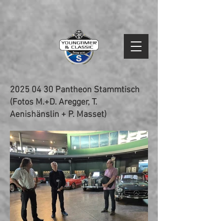
2025 04 30
Pantheon Stammtisch
(Fotos M.+D. Aregger, T.
Aenishänslin + P. Masset)