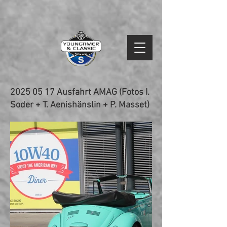
2025 05 17
Ausfahrt AMAG (Fotos I.
Soder + T. Aenishänslin + P. Masset)